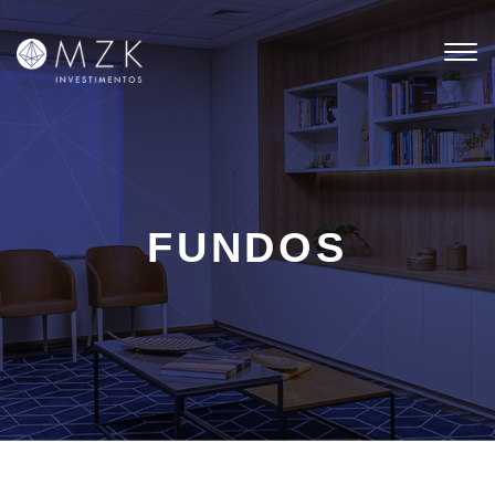
Tog
nav
FUNDOS